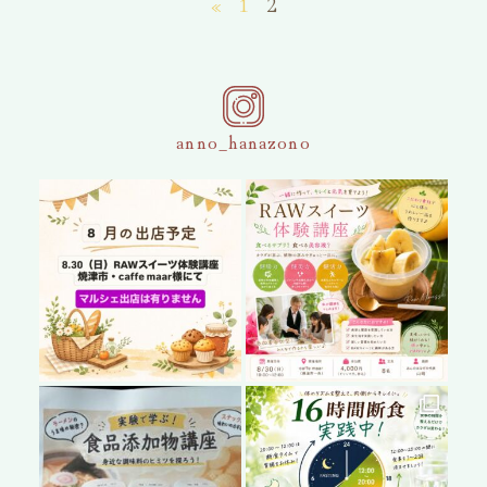
«
1
2
anno_hanazono